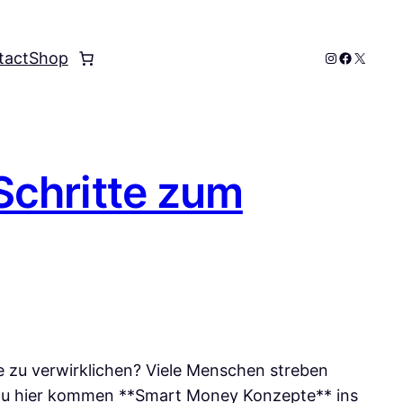
Instagram
Faceboo
X
tact
Shop
Schritte zum
e zu verwirklichen? Viele Menschen streben
enau hier kommen **Smart Money Konzepte** ins