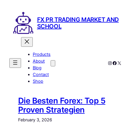
Skip
to
content
FX PR TRADING MARKET AND
SCHOOL
Products
About
Instagram
Facebo
X
Blog
Contact
Shop
Die Besten Forex: Top 5
Proven Strategien
February 3, 2026