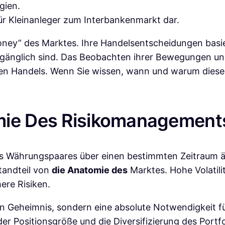
gien.
 für Kleinanleger zum Interbankenmarkt dar.
Money” des Marktes. Ihre Handelsentscheidungen basie
ugänglich sind. Das Beobachten ihrer Bewegungen und 
en Handels. Wenn Sie wissen, wann und warum diese
ie Des Risikomanagements 
eines Währungspaares über einen bestimmten Zeitraum än
tandteil von
die Anatomie des
Marktes. Hohe Volatil
ere Risiken.
ein Geheimnis, sondern eine absolute Notwendigkeit f
 Positionsgröße und die Diversifizierung des Portfoli